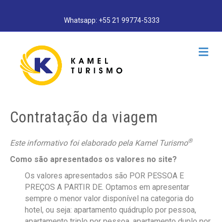
Whatsapp: +55 21 99774-5333
M
e
n
u
Contratação da viagem
®
Este informativo foi elaborado pela Kamel Turismo
Como são apresentados os valores no site?
Os valores apresentados são POR PESSOA E
PREÇOS A PARTIR DE. Optamos em apresentar
sempre o menor valor disponível na categoria do
hotel, ou seja: apartamento quádruplo por pessoa,
apartamento triplo por pessoa, apartamento duplo por