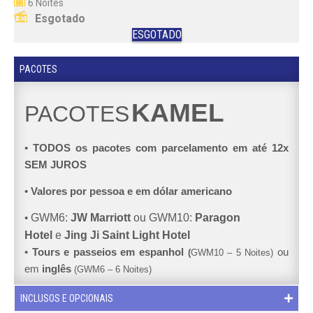
6 Noites
Esgotado
ESGOTADO
PACOTES
KAMEL
PACOTES
•
TODOS os pacotes com parcelamento em até 12x
SEM JUROS
•
Valores por pessoa e em dólar americano
•
GWM6:
JW Marriott
ou GWM10:
Paragon
Hotel
e
Jing Ji Saint Light Hotel
•
Tours e passeios em espanhol
ou
(
GWM10 – 5 Noites)
em
inglês
(GWM6 – 6 Noites)
INCLUSOS E OPCIONAIS
PERÍODOS
E HOTÉIS