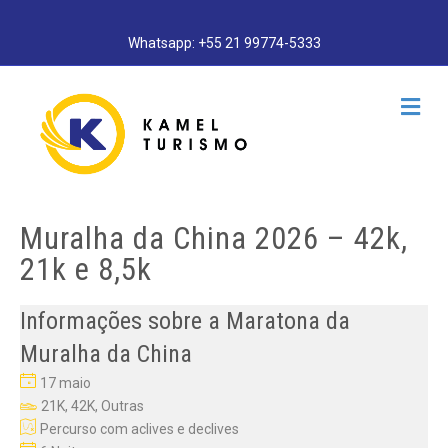
Whatsapp: +55 21 99774-5333
Me
Muralha da China 2026 – 42k,
21k e 8,5k
Informações sobre a Maratona da
Muralha da China
17 maio
21K, 42K, Outras
Percurso com aclives e declives