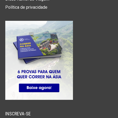
Política de privacidade
CRIANÇA
POLÍTICA DE
Criança até 12 anos. Valores por noite. Máximo de 1
criança. Deve ser adquirido o quarto duplo solteiro.
50
ILLUNION
AQUA 3:
•
€
60
ILLUNION
AQUA 4:
•
€
INSCREVA-SE