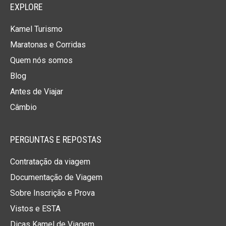
EXPLORE
• Seguro Viagem
• Adicional Seguro
• Maleteiro
Viagem
(para > 64 anos)
Kamel Turismo
• Manual de Viagem Kamel
Maratonas e Corridas
Quem nós somos
PREÇOS
POR
PESSOA
E EM
EURO
Blog
Antes de Viajar
AQUA 3
ILLUNION
Câmbio
TRIPLO
DUPLO
NOITES
(Max. 2 inscrições)
(casal ou solteiro)
3
540
650
€
€
PERGUNTAS E REPOSTAS
4
670
795
€
€
Contratação da viagem
AQUA 4
ILLUNION
Documentação de Viagem
TRIPLO
DUPLO
NOITES
Sobre Inscrição e Prova
(Max. 2 inscrições)
(casal ou solteiro)
3
580
715
Vistos e ESTA
€
€
4
720
885
€
€
Dicas Kamel de Viagem