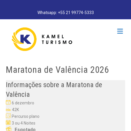
Whatsapp: +55 21 99774-5333
Me
Maratona de Valência 2026
Informações sobre a Maratona de
Valência
6 dezembro
42K
Percurso plano
3 ou 4 Noites
Esgotado