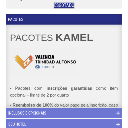
ESGOTADO
PACOTES
KAMEL
PACOTES
•
Pacotes com
inscrições garantidas
como item
opcional – limite de 2 por quarto
•
Reembolso de 100%
do valor pago pela inscrição, caso
corredor seja
sorteado
(informado até 10 dias após o sorteio)
INCLUSOS E OPCIONAIS
•
TODOS
os pacotes com parcelamento em até
12x
SEU HOTEL
SEM JUROS