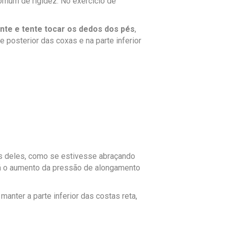
omum de rigidez. No exercício de
nte e tente tocar os dedos dos pés
,
 posterior das coxas e na parte inferior
rás deles, como se estivesse abraçando
rá o aumento da pressão de alongamento
manter a parte inferior das costas reta,