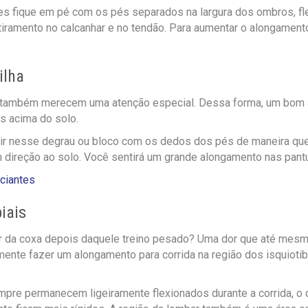
les fique em pé com os pés separados na largura dos ombros, f
tiramento no calcanhar e no tendão. Para aumentar o alongament
ilha
 também merecem uma atenção especial. Dessa forma, um bom a
is acima do solo.
ubir nesse degrau ou bloco com os dedos dos pés de maneira que 
 direção ao solo. Você sentirá um grande alongamento nas pantur
iciantes
iais
or da coxa depois daquele treino pesado? Uma dor que até mesmo
ente fazer um alongamento para corrida na região dos isquiotibi
pre permanecem ligeiramente flexionados durante a corrida, o 