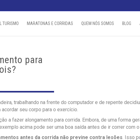
L TURISMO
MARATONAS E CORRIDAS
QUEM NÓS SOMOS
BLOG
mento para
ois?
eira, trabalhando na frente do computador e de repente decidiu
 acordar seu corpo para o exercício.
ão a fazer alongamento para corrida. Embora, de uma forma geral
o exemplo acima pode ser uma boa saída antes de ir correr com o
amentos antes da corrida não previne contra lesões
. Isso 