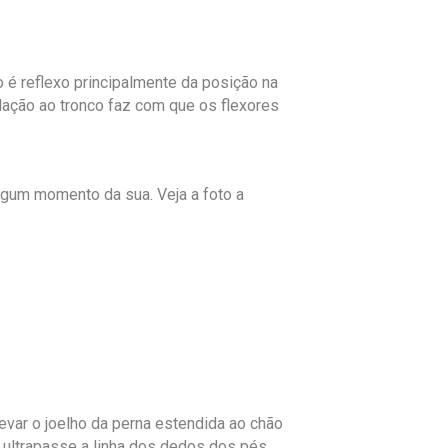
o é reflexo principalmente da posição na
lação ao tronco faz com que os flexores
lgum momento da sua. Veja a foto a
evar o joelho da perna estendida ao chão
 ultrapasse a linha dos dedos dos pés.