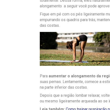
totalmente. Dessa forma, eles naturalme
alongamento a seguir você pode aprovei
Fique em pé com os pés ligeiramente ma
empurrando os quadris para trás, mantend
das costas.
Para
aumentar o alongamento da regi
suas pernas. Lentamente, comece a esti
na parte inferior das costas.
Depois que a região lombar relaxar, volte
ou mesmo ligeiramente arqueada ao se in
Leia também:
Como treinar respiração p