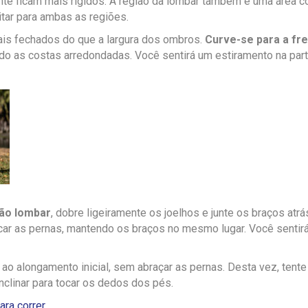
nte ficam mais rígidos. A região da lombar também é uma área c
tar para ambas as regiões.
is fechados do que a largura dos ombros.
Curve-se para a fre
o as costas arredondadas. Você sentirá um estiramento na parte
ão lombar
, dobre ligeiramente os joelhos e junte os braços at
car as pernas, mantendo os braços no mesmo lugar. Você senti
 ao alongamento inicial, sem abraçar as pernas. Desta vez, tente 
clinar para tocar os dedos dos pés.
ara correr