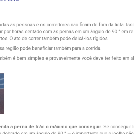
odas as pessoas e os corredores não ficam de fora da lista. Iss
car por horas sentado com as pernas em um ângulo de 90 ° em re
rtos. O ato de correr também pode deixá-los rígidos.
a região pode beneficiar também para a corrida.
também é bem simples e provavelmente você deve ter feito em a
enda a perna de trás o máximo que conseguir.
Se conseguir l
te dobrado em um ângulo de 90 ° — é importante que o joelho não